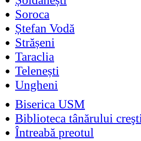
Soroca
Ștefan Vodă
Strășeni
Taraclia
Telenești
Ungheni
Biserica USM
Biblioteca tânărului creşt
Întreabă preotul