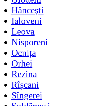
Hâncești
Ialoveni
Leova
Nisporeni
Ocnița
Orhei
Rezina
Rîșcani
Sîngerei
Șoldănești