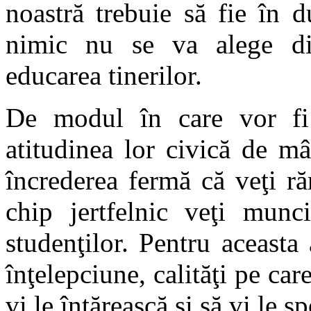
noastră trebuie să fie în d
nimic nu se va alege din
educarea tinerilor.
De modul în care vor fi î
atitudinea lor civică de m
încrederea fermă că veţi ră
chip jertfelnic veţi munc
studenţilor. Pentru aceasta
înţelepciune, calităţi pe c
vi le întărească şi să vi le s