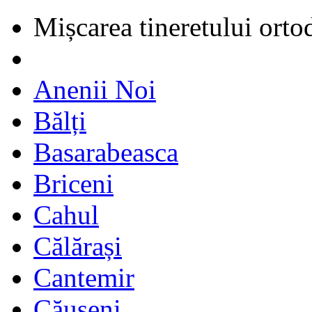
Mișcarea tineretului orto
Anenii Noi
Bălți
Basarabeasca
Briceni
Cahul
Călărași
Cantemir
Căușeni