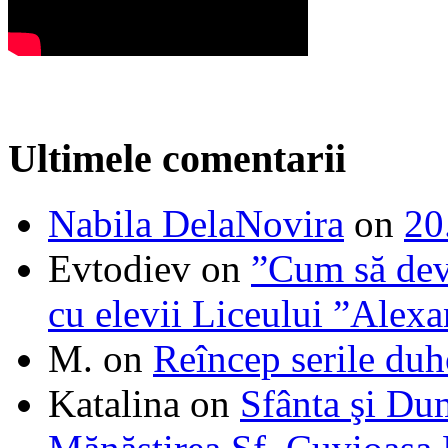
Ultimele comentarii
Nabila DelaNovira
on
20
Evtodiev
on
”Cum să dev
cu elevii Liceului ”Alexa
M.
on
Reîncep serile duh
Katalina
on
Sfânta şi Du