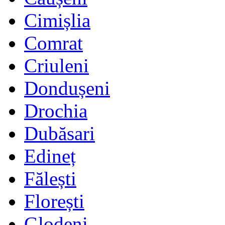
Cimișlia
Comrat
Criuleni
Dondușeni
Drochia
Dubăsari
Edineț
Fălești
Florești
Glodeni