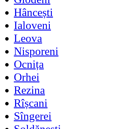
Hâncești
Ialoveni
Leova
Nisporeni
Ocnița
Orhei
Rezina
Rîșcani
Sîngerei
Șoldănești