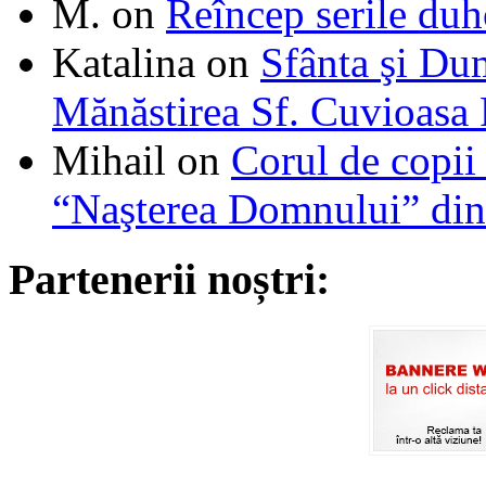
M.
on
Reîncep serile duh
Katalina
on
Sfânta şi Du
Mănăstirea Sf. Cuvioasa
Mihail
on
Corul de copii
“Naşterea Domnului” din
Partenerii noștri: