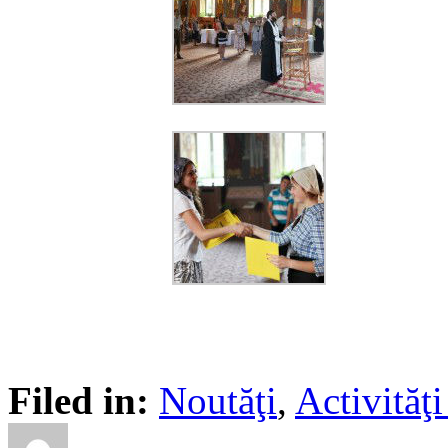
Filed in:
Noutăţi
,
Activită