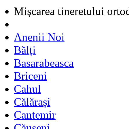
Mișcarea tineretului orto
Anenii Noi
Bălți
Basarabeasca
Briceni
Cahul
Călărași
Cantemir
Căușeni