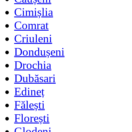
Cimișlia
Comrat
Criuleni
Dondușeni
Drochia
Dubăsari
Edineț
Fălești
Florești
Glodeni