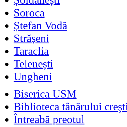
Soroca
Ștefan Vodă
Strășeni
Taraclia
Telenești
Ungheni
Biserica USM
Biblioteca tânărului creşt
Întreabă preotul