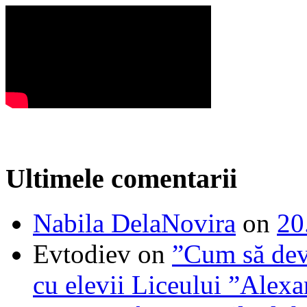
Ultimele comentarii
Nabila DelaNovira
on
20
Evtodiev
on
”Cum să dev
cu elevii Liceului ”Alexa