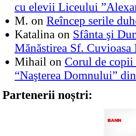
cu elevii Liceului ”Alexa
M.
on
Reîncep serile duh
Katalina
on
Sfânta şi Du
Mănăstirea Sf. Cuvioasa
Mihail
on
Corul de copii
“Naşterea Domnului” din
Partenerii noștri: