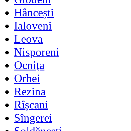
Hâncești
Ialoveni
Leova
Nisporeni
Ocnița
Orhei
Rezina
Rîșcani
Sîngerei
Șoldănești