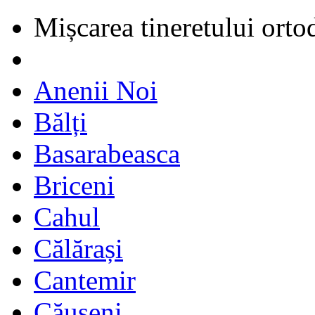
Mișcarea tineretului orto
Anenii Noi
Bălți
Basarabeasca
Briceni
Cahul
Călărași
Cantemir
Căușeni