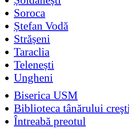
Soroca
Ștefan Vodă
Strășeni
Taraclia
Telenești
Ungheni
Biserica USM
Biblioteca tânărului creşt
Întreabă preotul