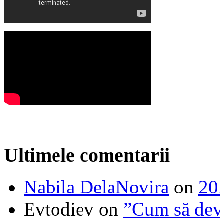
Ultimele comentarii
Nabila DelaNovira
on
20
Evtodiev
on
”Cum să dev