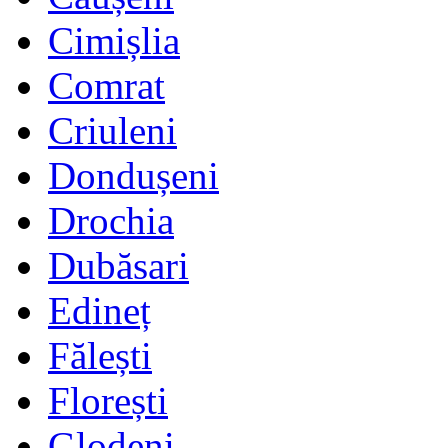
Cimișlia
Comrat
Criuleni
Dondușeni
Drochia
Dubăsari
Edineț
Fălești
Florești
Glodeni