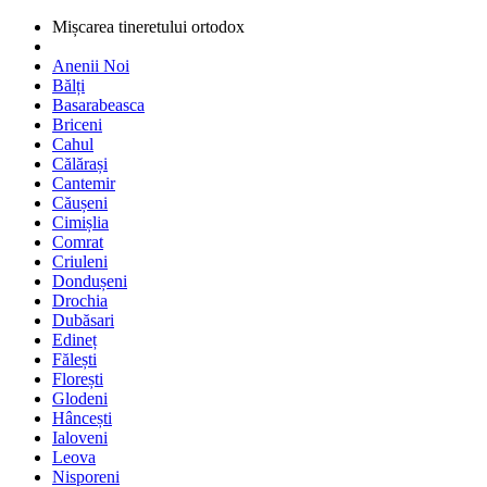
Mișcarea tineretului ortodox
Anenii Noi
Bălți
Basarabeasca
Briceni
Cahul
Călărași
Cantemir
Căușeni
Cimișlia
Comrat
Criuleni
Dondușeni
Drochia
Dubăsari
Edineț
Fălești
Florești
Glodeni
Hâncești
Ialoveni
Leova
Nisporeni