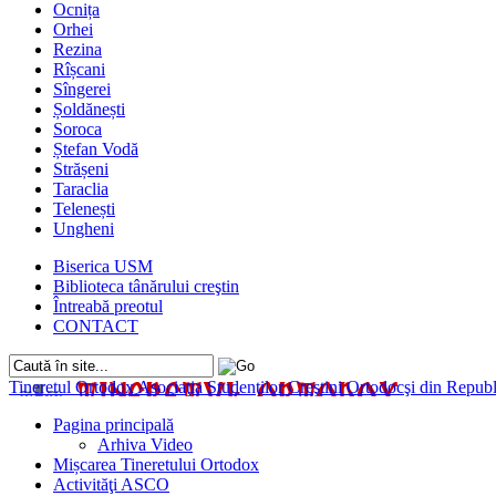
Ocnița
Orhei
Rezina
Rîșcani
Sîngerei
Șoldănești
Soroca
Ștefan Vodă
Strășeni
Taraclia
Telenești
Ungheni
Biserica USM
Biblioteca tânărului creştin
Întreabă preotul
CONTACT
Tineretul Ortodox
Asociaţia Studenţilor Creştini Ortodocşi din Rep
Pagina principală
Arhiva Video
Mișcarea Tineretului Ortodox
Activităţi ASCO