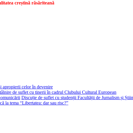
alitatea creștină răsăriteană
i apropierii celor în devenire
tâlnire de suflet cu tinerii în cadrul Clubului Cultural European
Discuție de suflet cu studenții Facultății de Jurnalism și Ști
că la tema “Libertatea: dar sau risc?”