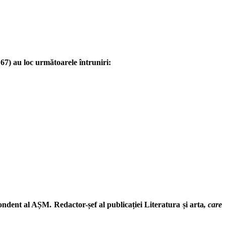
67) au loc următoarele întruniri:
pondent al AȘM. Redactor-șef al publicației Literatura și arta
, care