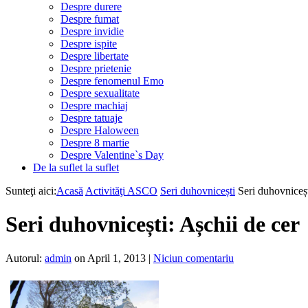
Despre durere
Despre fumat
Despre invidie
Despre ispite
Despre libertate
Despre prietenie
Despre fenomenul Emo
Despre sexualitate
Despre machiaj
Despre tatuaje
Despre Haloween
Despre 8 martie
Despre Valentine`s Day
De la suflet la suflet
Sunteţi aici:
Acasă
Activităţi ASCO
Seri duhovnicești
Seri duhovniceșt
Seri duhovnicești: Așchii de cer
Autorul:
admin
on April 1, 2013
|
Niciun comentariu