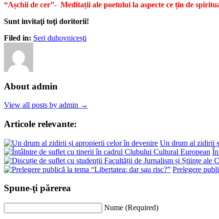
“Așchii de cer
”- Meditații ale poetului la aspecte ce țin de spiritu
Sunt invitaţi toţi doritorii!
Filed in:
Seri duhovnicești
About admin
View all posts by admin →
Articole relevante:
Un drum al zidirii ș
În
Prelegere publi
Spune-ţi părerea
Nume (Required)