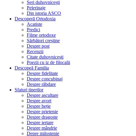
Seri duhovnicești
Pelerinaje
Din istoria ASCO
Descoperă Ortodoxia
Acatiste
Predici
Filme ortodoxe
Sărbători creştine
Despre post
Recenzii
Citate duhovniceşti
Poezii cu iz de filocalii
Descopeă Familia
Despre fidelitate
Despre concubinaj
Despre răbdare
Sfaturi tinerilor
Despre ascultare
Despre avort
Despre beție
Despre prietenie
Despre dragoste
Despre iertare
Despre mândrie
Depre milostenie