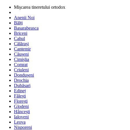
Mișcarea tineretului ortodox
Anenii Noi
Bălți
Basarabeasca
Briceni
Cahul
Călărași
Cantemir
Căușeni
Cimișlia
Comrat
Criuleni
Dondușeni
Drochia
Dubăsari
Edineț
Fălești
Florești
Glodeni
Hâncești
Ialoveni
Leova
Nisporeni