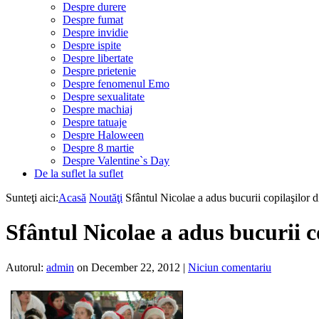
Despre durere
Despre fumat
Despre invidie
Despre ispite
Despre libertate
Despre prietenie
Despre fenomenul Emo
Despre sexualitate
Despre machiaj
Despre tatuaje
Despre Haloween
Despre 8 martie
Despre Valentine`s Day
De la suflet la suflet
Sunteţi aici:
Acasă
Noutăţi
Sfântul Nicolae a adus bucurii copilaşilor 
Sfântul Nicolae a adus bucurii c
Autorul:
admin
on December 22, 2012
|
Niciun comentariu