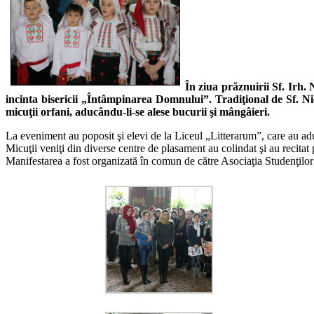
În ziua prăznuirii Sf. Irh.
incinta bisericii „Întâmpinarea Domnului”. Tradiţional de Sf. Nic
micuţii orfani, aducându-li-se alese bucurii şi mângâieri.
La eveniment au poposit şi elevi de la Liceul „Litterarum”, care au adu
Micuţii veniţi din diverse centre de plasament au colindat şi au recitat po
Manifestarea a fost organizată în comun de către Asociaţia Studenţilor 