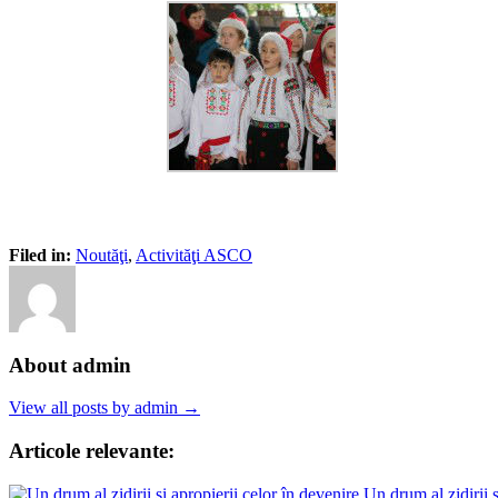
Filed in:
Noutăţi
,
Activităţi ASCO
About admin
View all posts by admin →
Articole relevante:
Un drum al zidirii ș