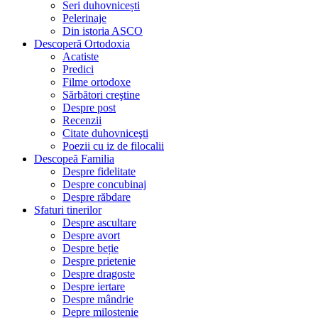
Seri duhovnicești
Pelerinaje
Din istoria ASCO
Descoperă Ortodoxia
Acatiste
Predici
Filme ortodoxe
Sărbători creştine
Despre post
Recenzii
Citate duhovniceşti
Poezii cu iz de filocalii
Descopeă Familia
Despre fidelitate
Despre concubinaj
Despre răbdare
Sfaturi tinerilor
Despre ascultare
Despre avort
Despre beție
Despre prietenie
Despre dragoste
Despre iertare
Despre mândrie
Depre milostenie