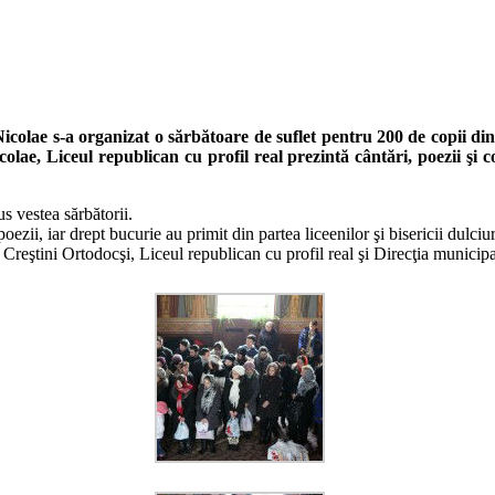
 Nicolae s-a organizat o sărbătoare de suflet pentru 200 de copii d
olae, Liceul republican cu profil real prezintă cântări, poezii şi c
s vestea sărbătorii.
ezii, iar drept bucurie au primit din partea liceenilor şi bisericii dulciur
Creştini Ortodocşi, Liceul republican cu profil real şi Direcţia municipal