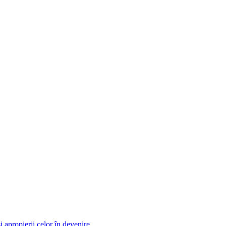
i apropierii celor în devenire