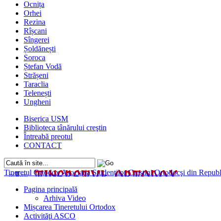
Ocnița
Orhei
Rezina
Rîșcani
Sîngerei
Șoldănești
Soroca
Ștefan Vodă
Strășeni
Taraclia
Telenești
Ungheni
Biserica USM
Biblioteca tânărului creştin
Întreabă preotul
CONTACT
Tineretul Ortodox
Asociaţia Studenţilor Creştini Ortodocşi din Rep
Pagina principală
Arhiva Video
Mișcarea Tineretului Ortodox
Activităţi ASCO