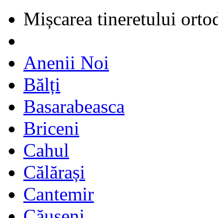
Mișcarea tineretului orto
Anenii Noi
Bălți
Basarabeasca
Briceni
Cahul
Călărași
Cantemir
Căușeni