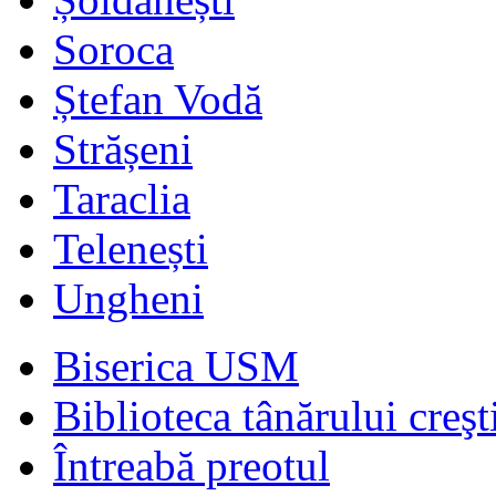
Soroca
Ștefan Vodă
Strășeni
Taraclia
Telenești
Ungheni
Biserica USM
Biblioteca tânărului creşt
Întreabă preotul