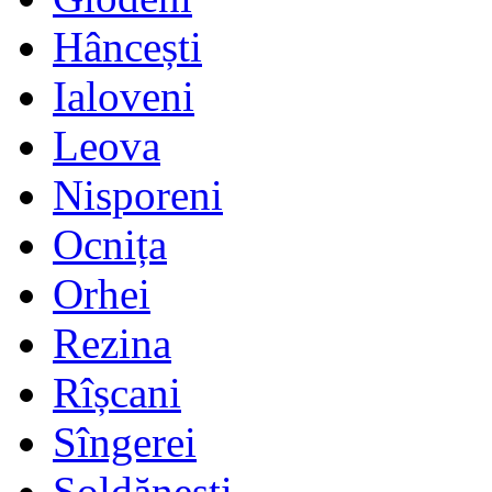
Hâncești
Ialoveni
Leova
Nisporeni
Ocnița
Orhei
Rezina
Rîșcani
Sîngerei
Șoldănești