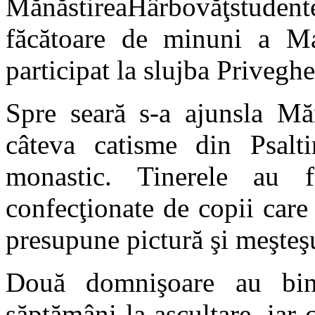
MănăstireaHârbovăţstudente
făcătoare de minuni a Ma
participat la slujba Priveghe
Spre seară s-a ajunsla Măn
câteva catisme din Psalti
monastic. Tinerele au f
confecţionate de copii care 
presupune pictură şi meşteş
Două domnişoare au bin
săptămâni la ascultare, iar c