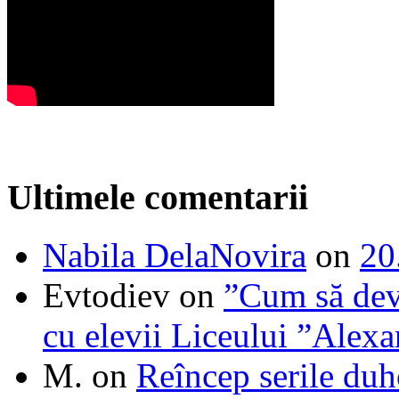
Ultimele comentarii
Nabila DelaNovira
on
20
Evtodiev
on
”Cum să dev
cu elevii Liceului ”Alexa
M.
on
Reîncep serile duh