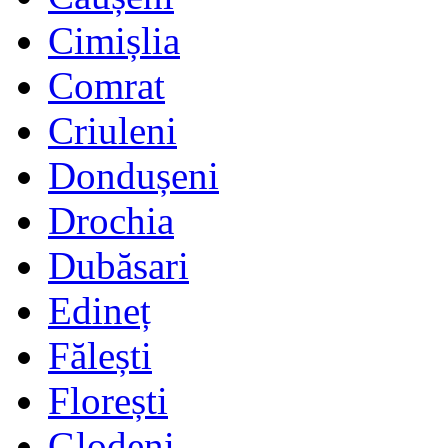
Cimișlia
Comrat
Criuleni
Dondușeni
Drochia
Dubăsari
Edineț
Fălești
Florești
Glodeni