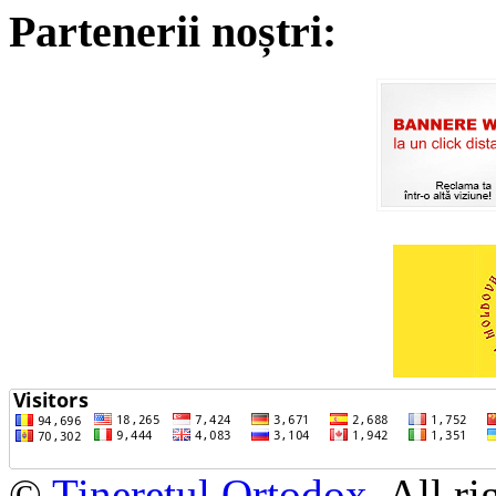
Partenerii noștri:
©
Tineretul Ortodox
. All r