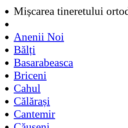
Mișcarea tineretului orto
Anenii Noi
Bălți
Basarabeasca
Briceni
Cahul
Călărași
Cantemir
Căușeni