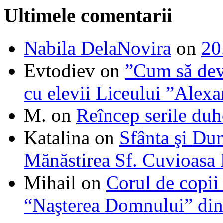
Ultimele comentarii
Nabila DelaNovira
on
20
Evtodiev
on
”Cum să dev
cu elevii Liceului ”Alexa
M.
on
Reîncep serile duh
Katalina
on
Sfânta şi Du
Mănăstirea Sf. Cuvioasa
Mihail
on
Corul de copii
“Naşterea Domnului” din