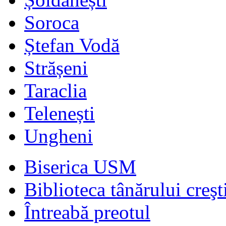
Soroca
Ștefan Vodă
Strășeni
Taraclia
Telenești
Ungheni
Biserica USM
Biblioteca tânărului creşt
Întreabă preotul