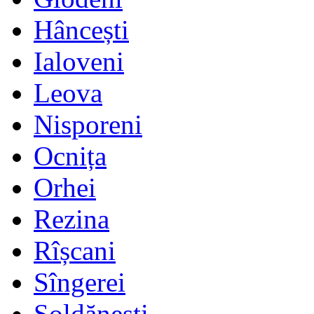
Hâncești
Ialoveni
Leova
Nisporeni
Ocnița
Orhei
Rezina
Rîșcani
Sîngerei
Șoldănești