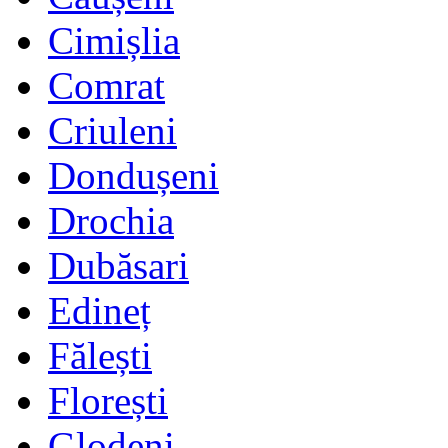
Cimișlia
Comrat
Criuleni
Dondușeni
Drochia
Dubăsari
Edineț
Fălești
Florești
Glodeni