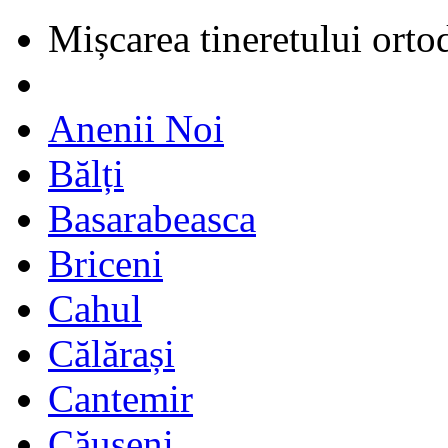
Mișcarea tineretului orto
Anenii Noi
Bălți
Basarabeasca
Briceni
Cahul
Călărași
Cantemir
Căușeni