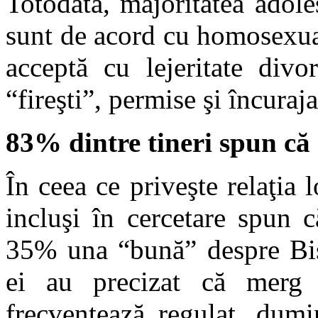
Totodată, majoritatea adole
sunt de acord cu homosexual
acceptă cu lejeritate divo
“fireşti”, permise şi încuraja
83% dintre tineri spun că 
În ceea ce priveşte relaţia 
incluşi în cercetare spun 
35% una “bună” despre Bis
ei au precizat că merg
frecventează regulat, dumi