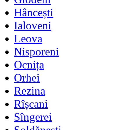
Hâncești
Ialoveni
Leova
Nisporeni
Ocnița
Orhei
Rezina
Rîșcani
Sîngerei
Șoldănești