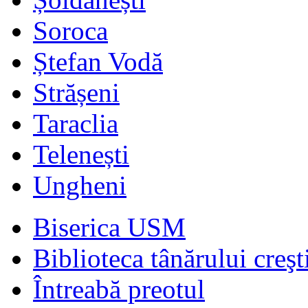
Soroca
Ștefan Vodă
Strășeni
Taraclia
Telenești
Ungheni
Biserica USM
Biblioteca tânărului creşt
Întreabă preotul