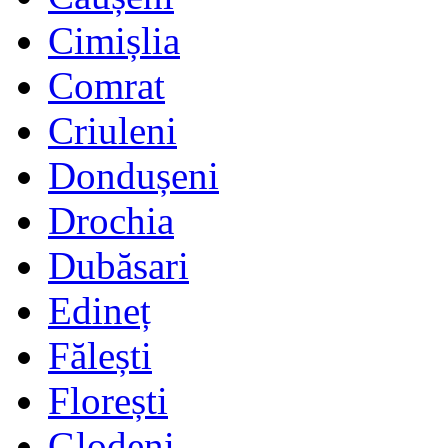
Cimișlia
Comrat
Criuleni
Dondușeni
Drochia
Dubăsari
Edineț
Fălești
Florești
Glodeni