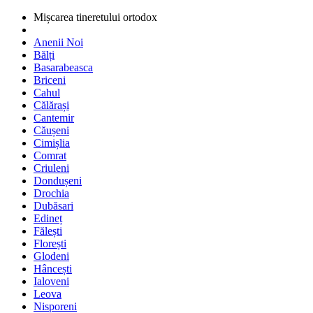
Mișcarea tineretului ortodox
Anenii Noi
Bălți
Basarabeasca
Briceni
Cahul
Călărași
Cantemir
Căușeni
Cimișlia
Comrat
Criuleni
Dondușeni
Drochia
Dubăsari
Edineț
Fălești
Florești
Glodeni
Hâncești
Ialoveni
Leova
Nisporeni