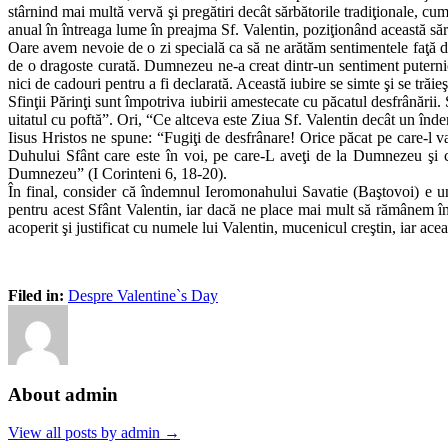
stârnind mai multă vervă şi pregătiri decât sărbătorile tradiţionale, cu
anual în întreaga lume în preajma Sf. Valentin, poziţionând această să
Oare avem nevoie de o zi specială ca să ne arătăm sentimentele faţă 
de o dragoste curată. Dumnezeu ne-a creat dintr-un sentiment puternic, n
nici de cadouri pentru a fi declarată. Această iubire se simte şi se trăie
Sfinţii Părinţi sunt împotriva iubirii amestecate cu păcatul desfrânării
uitatul cu poftă”. Ori, “Ce altceva este Ziua Sf. Valentin decât un în
Iisus Hristos ne spune: “Fugiţi de desfrânare! Orice păcat pe care-l va
Duhului Sfânt care este în voi, pe care-L aveţi de la Dumnezeu şi că
Dumnezeu” (I Corinteni 6, 18-20).
În final, consider că îndemnul Ieromonahului Savatie (Baştovoi) e 
pentru acest Sfânt Valentin, iar dacă ne place mai mult să rămânem în 
acoperit şi justificat cu numele lui Valentin, mucenicul creştin, iar ac
Filed in:
Despre Valentine`s Day
About admin
View all posts by admin →