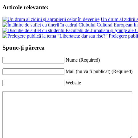
Articole relevante:
Un drum al zidirii ș
În
Prelegere publi
Spune-ţi părerea
Nume (Required)
Mail (nu va fi publicat) (Required)
Website