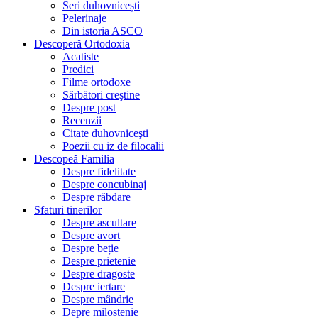
Seri duhovnicești
Pelerinaje
Din istoria ASCO
Descoperă Ortodoxia
Acatiste
Predici
Filme ortodoxe
Sărbători creştine
Despre post
Recenzii
Citate duhovniceşti
Poezii cu iz de filocalii
Descopeă Familia
Despre fidelitate
Despre concubinaj
Despre răbdare
Sfaturi tinerilor
Despre ascultare
Despre avort
Despre beție
Despre prietenie
Despre dragoste
Despre iertare
Despre mândrie
Depre milostenie