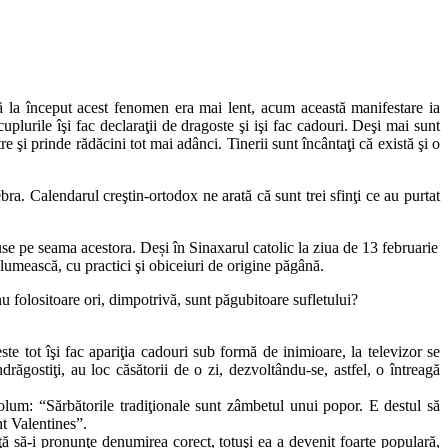
că la început acest fenomen era mai lent, acum această manifestare ia
uplurile îşi fac declaraţii de dragoste şi işi fac cadouri. Deşi mai sunt
e şi prinde rădăcini tot mai adânci. Tinerii sunt încântaţi că există şi o
ebra.
Calendarul creştin-ortodox ne arată că sunt trei sfinţi ce au purtat
se pe seama acestora. Deși în Sinaxarul catolic la ziua de 13 februarie
lumească, cu practici şi obiceiuri de origine păgână.
u folositoare ori, dimpotrivă, sunt păgubitoare sufletului?
este tot îşi fac apariţia cadouri sub formă de inimioare, la televizor se
răgostiţi, au loc căsătorii de o zi, dezvoltându-se, astfel, o întreagă
olum: “Sărbătorile tradiţionale sunt zâmbetul unui popor. E destul să
nt Valentines”.
ţă să-i pronunţe denumirea corect, totuşi ea a devenit foarte populară,