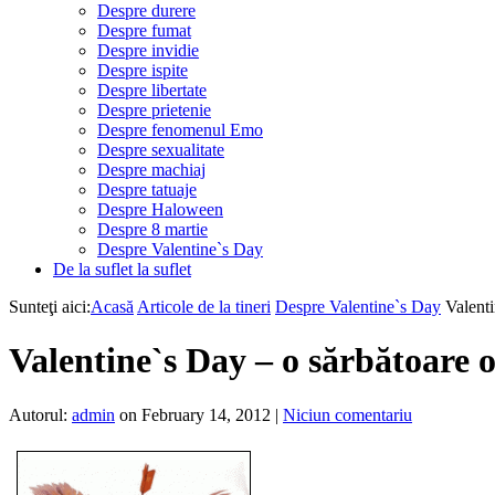
Despre durere
Despre fumat
Despre invidie
Despre ispite
Despre libertate
Despre prietenie
Despre fenomenul Emo
Despre sexualitate
Despre machiaj
Despre tatuaje
Despre Haloween
Despre 8 martie
Despre Valentine`s Day
De la suflet la suflet
Sunteţi aici:
Acasă
Articole de la tineri
Despre Valentine`s Day
Valent
Valentine`s Day – o sărbătoare 
Autorul:
admin
on February 14, 2012
|
Niciun comentariu