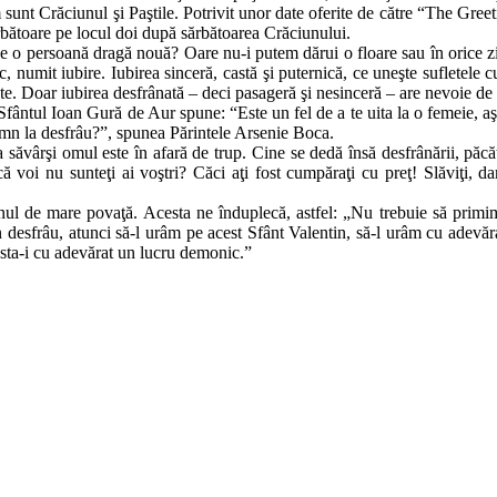
m sunt Crăciunul şi Paştile. Potrivit unor date oferite de către “The Gree
rbătoare pe locul doi după sărbătoarea Crăciunului.
de o persoană dragă nouă? Oare nu-i putem dărui o floare sau în orice
umit iubire. Iubirea sinceră, castă şi puternică, ce uneşte sufletele cura
şte. Doar iubirea desfrânată – deci pasageră şi nesinceră – are nevoie de a
. Sfântul Ioan Gură de Aur spune: “Este un fel de a te uita la o femeie, aş
demn la desfrâu?”, spunea Părintele Arsenie Boca.
 săvârşi omul este în afară de trup. Cine se dedă însă desfrânării, păcătu
 voi nu sunteţi ai voştri? Căci aţi fost cumpăraţi cu preţ! Slăviţi, da
unul de mare povaţă. Acesta ne înduplecă, astfel: „Nu trebuie să prim
desfrâu, atunci să-l urâm pe acest Sfânt Valentin, să-l urâm cu adevăra
easta-i cu adevărat un lucru demonic.”