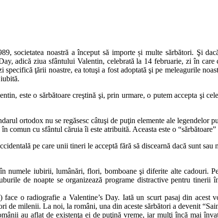
989, societatea noastră a început să importe și multe sărbători. Şi da
y, adică ziua sfântului Valentin, celebrată la 14 februarie, zi în care c
 specifică ţării noastre, ea totuşi a fost adoptată şi pe meleagurile noastr
iubită.
ntin, este o sărbătoare creştină şi, prin urmare, o putem accepta şi cel
ndarul ortodox nu se regăsesc câtuşi de puţin elemente ale legendelor pu
n comun cu sfântul căruia îi este atribuită. Aceasta este o “sărbătoare” 
identală pe care unii tineri le acceptă fără să discearnă dacă sunt sau n
 în numele iubirii, lumânări, flori, bomboane şi diferite alte cadouri. P
luburile de noapte se organizează programe distractive pentru tinerii înd
) face o radiografie a Valentine’s Day. Iată un scurt pasaj din acest v
eori de milenii. La noi, la români, una din aceste sărbători a devenit “Sai
românii au aflat de existenţa ei de puţină vreme, iar mulţi încă mai înva