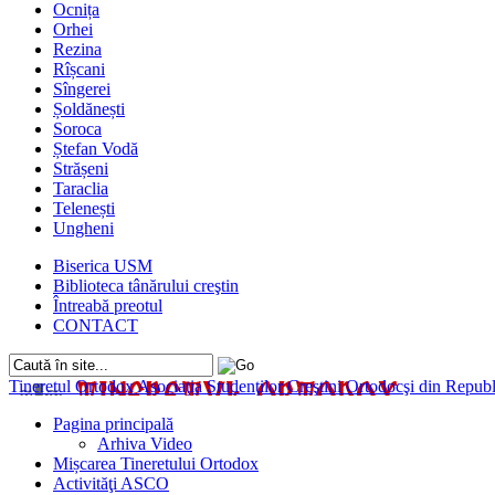
Ocnița
Orhei
Rezina
Rîșcani
Sîngerei
Șoldănești
Soroca
Ștefan Vodă
Strășeni
Taraclia
Telenești
Ungheni
Biserica USM
Biblioteca tânărului creştin
Întreabă preotul
CONTACT
Tineretul Ortodox
Asociaţia Studenţilor Creştini Ortodocşi din Rep
Pagina principală
Arhiva Video
Mișcarea Tineretului Ortodox
Activităţi ASCO