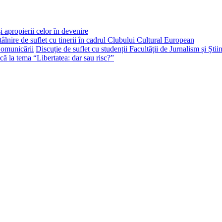
i apropierii celor în devenire
tâlnire de suflet cu tinerii în cadrul Clubului Cultural European
Discuție de suflet cu studenții Facultății de Jurnalism și Ști
că la tema “Libertatea: dar sau risc?”