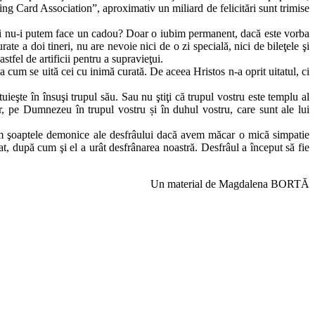
ting Card Association”, aproximativ un miliard de felicitări sunt trimise
 zi nu-i putem face un cadou? Doar o iubim permanent, dacă este vorba
te a doi tineri, nu are nevoie nici de o zi specială, nici de bileţele şi
stfel de artificii pentru a supravieţui.
a cum se uită cei cu inimă curată. De aceea Hristos n-a oprit uitatul, ci
ieşte în însuşi trupul său. Sau nu ştiţi că trupul vostru este templu al
r, pe Dumnezeu în trupul vostru și în duhul vostru, care sunt ale lui
im şoaptele demonice ale desfrâului dacă avem măcar o mică simpatie
t, după cum şi el a urât desfrânarea noastră. Desfrâul a început să fie
Un material de Magdalena BORTĂ