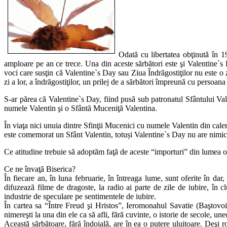
Odată cu libertatea obţinută în 1
amploare pe an ce trece. Una din aceste sărbători este şi Valentine`s Da
voci care susţin că Valentine`s Day sau Ziua Îndrăgostiţilor nu este o zi
zi a lor, a îndrăgostiţilor, un prilej de a sărbători împreună cu persoana 
S-ar părea că Valentine`s Day, fiind pusă sub patronatul Sfântului Vale
numele Valentin şi o Sfântă Muceniţă Valentina.
În viaţa nici unuia dintre Sfinţii Mucenici cu numele Valentin din cale
este comemorat un Sfânt Valentin, totuși Valentine`s Day nu are nimic î
Ce atitudine trebuie să adoptăm faţă de aceste “importuri” din lumea occ
Ce ne învaţă Biserica?
În fiecare an, în luna februarie, în întreaga lume, sunt oferite în dar,
difuzează filme de dragoste, la radio ai parte de zile de iubire, în c
industrie de speculare pe sentimentele de iubire.
În cartea sa “Între Freud şi Hristos”, Ieromonahul Savatie (Baştovoi
nimereşti la una din ele ca să afli, fără cuvinte, o istorie de secole, un
Această sărbătoare, fără îndoială, are în ea o putere uluitoare. Deşi 