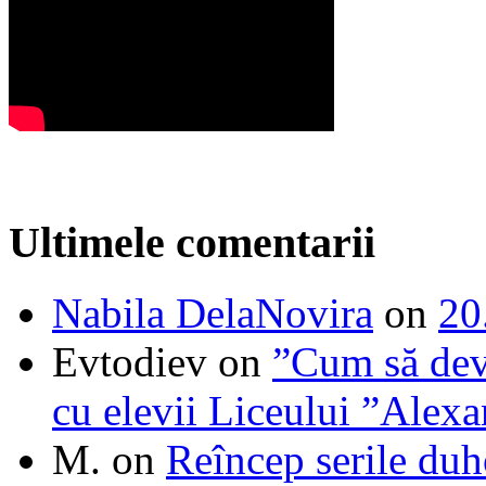
Ultimele comentarii
Nabila DelaNovira
on
20
Evtodiev
on
”Cum să dev
cu elevii Liceului ”Alexa
M.
on
Reîncep serile duh