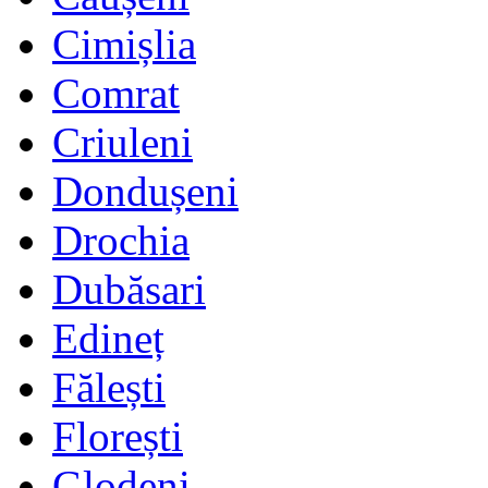
Cimișlia
Comrat
Criuleni
Dondușeni
Drochia
Dubăsari
Edineț
Fălești
Florești
Glodeni