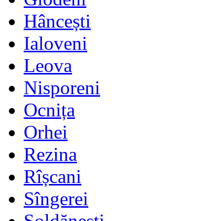
Hâncești
Ialoveni
Leova
Nisporeni
Ocnița
Orhei
Rezina
Rîșcani
Sîngerei
Șoldănești