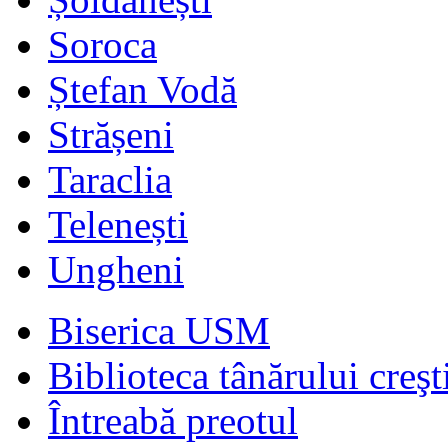
Soroca
Ștefan Vodă
Strășeni
Taraclia
Telenești
Ungheni
Biserica USM
Biblioteca tânărului creşt
Întreabă preotul