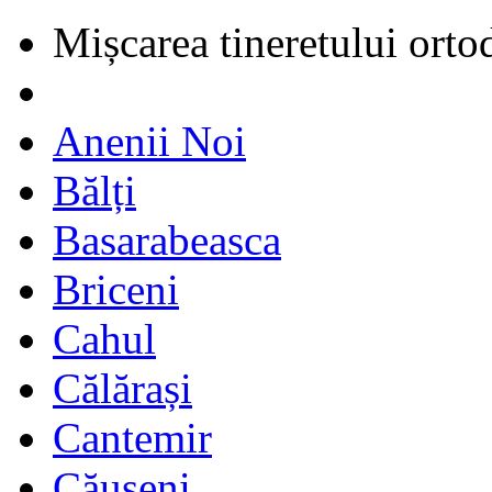
Mișcarea tineretului orto
Anenii Noi
Bălți
Basarabeasca
Briceni
Cahul
Călărași
Cantemir
Căușeni