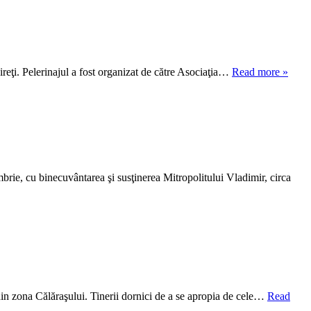
Sireţi. Pelerinajul a fost organizat de către Asociaţia…
Read more »
mbrie, cu binecuvântarea şi susţinerea Mitropolitului Vladimir, circa
 din zona Călăraşului. Tinerii dornici de a se apropia de cele…
Read