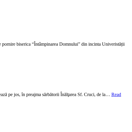
de pornire biserica “Întâmpinarea Domnului” din incinta Univeristății
ează pe jos, în preajma sărbătorii Înălţarea Sf. Cruci, de la…
Read