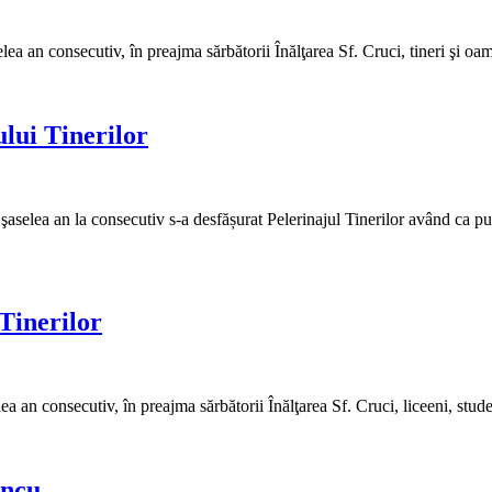
elea an consecutiv, în preajma sărbătorii Înălţarea Sf. Cruci, tineri şi
ului Tinerilor
l şaselea an la consecutiv s-a desfășurat Pelerinajul Tinerilor având ca 
Tinerilor
lea an consecutiv, în preajma sărbătorii Înălţarea Sf. Cruci, liceeni, st
âncu