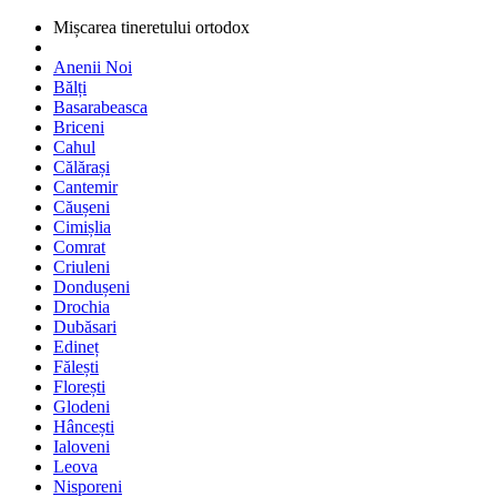
Mișcarea tineretului ortodox
Anenii Noi
Bălți
Basarabeasca
Briceni
Cahul
Călărași
Cantemir
Căușeni
Cimișlia
Comrat
Criuleni
Dondușeni
Drochia
Dubăsari
Edineț
Fălești
Florești
Glodeni
Hâncești
Ialoveni
Leova
Nisporeni