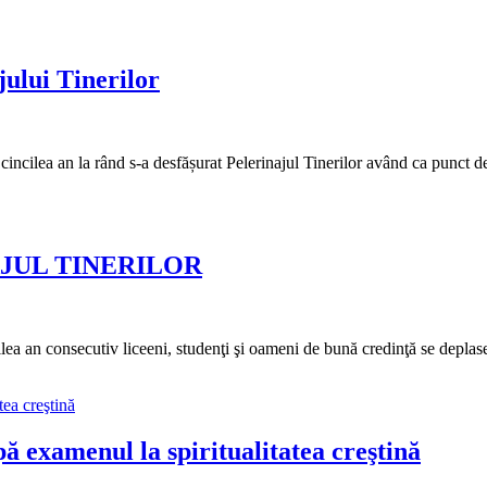
jului Tinerilor
 cincilea an la rând s-a desfășurat Pelerinajul Tinerilor având ca punct 
INAJUL TINERILOR
ilea an consecutiv liceeni, studenţi şi oameni de bună credinţă se deplas
pă examenul la spiritualitatea creştină