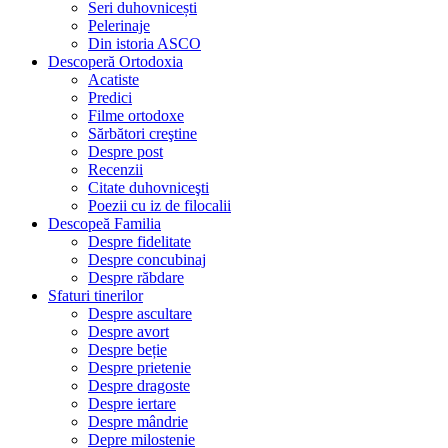
Seri duhovnicești
Pelerinaje
Din istoria ASCO
Descoperă Ortodoxia
Acatiste
Predici
Filme ortodoxe
Sărbători creştine
Despre post
Recenzii
Citate duhovniceşti
Poezii cu iz de filocalii
Descopeă Familia
Despre fidelitate
Despre concubinaj
Despre răbdare
Sfaturi tinerilor
Despre ascultare
Despre avort
Despre beție
Despre prietenie
Despre dragoste
Despre iertare
Despre mândrie
Depre milostenie