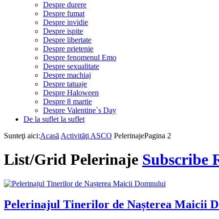
Despre durere
Despre fumat
Despre invidie
Despre ispite
Despre libertate
Despre prietenie
Despre fenomenul Emo
Despre sexualitate
Despre machiaj
Despre tatuaje
Despre Haloween
Despre 8 martie
Despre Valentine`s Day
De la suflet la suflet
Sunteţi aici:
Acasă
Activităţi ASCO
Pelerinaje
Pagina 2
List/Grid
Pelerinaje
Subscribe R
Pelerinajul Tinerilor de Nașterea Maicii 