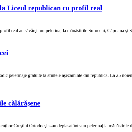
a Liceul republican cu profil real
 profil real au săvârşit un pelerinaj la mănăstirile Suruceni, Căpriana şi 
cei
odic pelerinaje gratuite la sfintele aşezăminte din republică. La 25 noie
ile călărăşene
nţilor Creştini Ortodocşi s-au deplasat într-un pelerinaj la mănăstirile