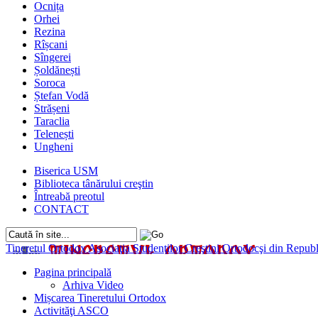
Ocnița
Orhei
Rezina
Rîșcani
Sîngerei
Șoldănești
Soroca
Ștefan Vodă
Strășeni
Taraclia
Telenești
Ungheni
Biserica USM
Biblioteca tânărului creştin
Întreabă preotul
CONTACT
Tineretul Ortodox
Asociaţia Studenţilor Creştini Ortodocşi din Rep
Pagina principală
Arhiva Video
Mișcarea Tineretului Ortodox
Activităţi ASCO