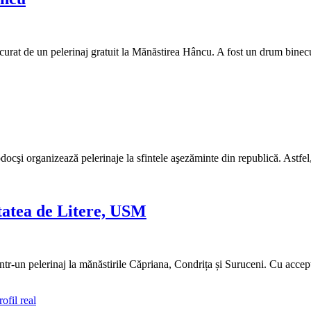
curat de un pelerinaj gratuit la Mănăstirea Hâncu. A fost un drum binec
odocşi organizează pelerinaje la sfintele aşezăminte din republică. Astfe
tatea de Litere, USM
 într-un pelerinaj la mănăstirile Căpriana, Condrița și Suruceni. Cu acce