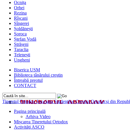
Ocnița
Orhei
Rezina
Rîșcani
Sîngerei
Șoldănești
Soroca
Ștefan Vodă
Strășeni
Taraclia
Telenești
Ungheni
Biserica USM
Biblioteca tânărului creştin
Întreabă preotul
CONTACT
Tineretul Ortodox
Asociaţia Studenţilor Creştini Ortodocşi din Rep
Pagina principală
Arhiva Video
Mișcarea Tineretului Ortodox
Activităţi ASCO