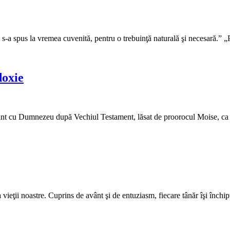
s-a spus la vremea cuvenită, pentru o trebuinţă naturală şi necesară.
doxie
ânt cu Dumnezeu după Vechiul Testament, lăsat de proorocul Moise, ca 
 vieţii noastre. Cuprins de avânt şi de entuziasm, fiecare tânăr îşi înch