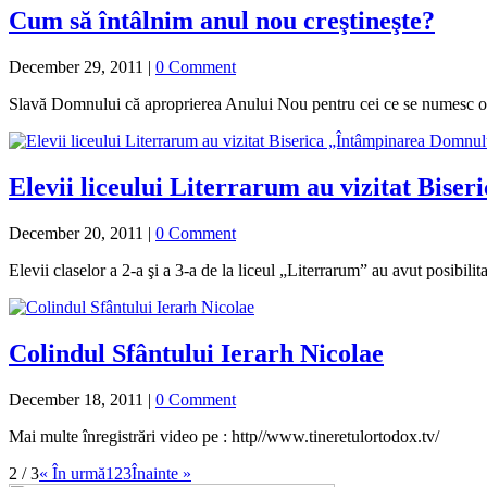
Cum să întâlnim anul nou creştineşte?
December 29, 2011
|
0 Comment
Slavă Domnului că aproprierea Anului Nou pentru cei ce se numesc ort
Elevii liceului Literrarum au vizitat Bis
December 20, 2011
|
0 Comment
Elevii claselor a 2-a şi a 3-a de la liceul „Literrarum” au avut posibil
Colindul Sfântului Ierarh Nicolae
December 18, 2011
|
0 Comment
Mai multe înregistrări video pe : http//www.tineretulortodox.tv/
2 / 3
« În urmă
1
2
3
Înainte »