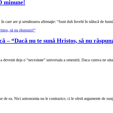
 O minune!
, în care are şi următoarea afirmaţie: “Sunt duh învelit în nălucă de h
ică – “Dacă nu te sună Hristos, să nu răspun
 a devenit deja o “necesitate” universala a omenirii. Daca cumva ne ui
ise de ea. Nici astronomia nu le contrazice, ci le oferă argumente de sus