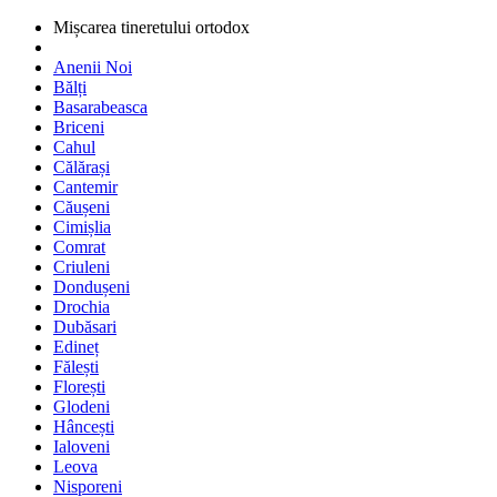
Mișcarea tineretului ortodox
Anenii Noi
Bălți
Basarabeasca
Briceni
Cahul
Călărași
Cantemir
Căușeni
Cimișlia
Comrat
Criuleni
Dondușeni
Drochia
Dubăsari
Edineț
Fălești
Florești
Glodeni
Hâncești
Ialoveni
Leova
Nisporeni