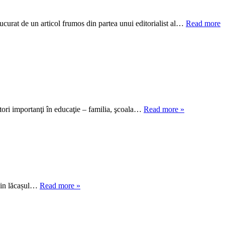
curat de un articol frumos din partea unui editorialist al…
Read more
factori importanţi în educaţie – familia, şcoala…
Read more »
 din lăcașul…
Read more »