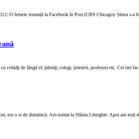
 2012: O femeie renunță la Facebook în Post (CBS Chicago). Știrea s-a bu
orană
u ceilalţi de lângă el: părinţi, colegi, prieteni, profesori etc. Cei trei 
fost, era o zi de duminică. Am asistat la Sfânta Liturghie. Apoi am ieșit