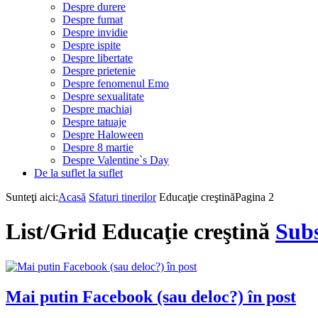
Despre durere
Despre fumat
Despre invidie
Despre ispite
Despre libertate
Despre prietenie
Despre fenomenul Emo
Despre sexualitate
Despre machiaj
Despre tatuaje
Despre Haloween
Despre 8 martie
Despre Valentine`s Day
De la suflet la suflet
Sunteţi aici:
Acasă
Sfaturi tinerilor
Educaţie creştină
Pagina 2
List/Grid
Educaţie creştină
Subs
Mai putin Facebook (sau deloc?) în post