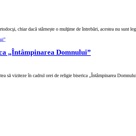
odocşi, chiar dacă stârnește o mulţime de întrebări, acestea nu sunt l
erica „Întâmpinarea Domnului”
itatea să viziteze în cadrul orei de religie biserica „Întâmpinarea Domnul