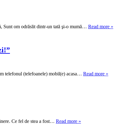
umă, Sunt om odrăslit dintr-un tată şi-o mumă…
Read more »
zi!”
tam telefonul (telefoanele) mobil(e) acasa…
Read more »
ţinere. Ce fel de stea a fost…
Read more »