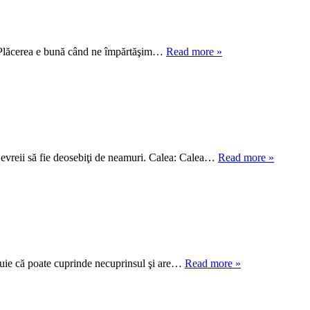
” „Plăcerea e bună când ne împărtăşim…
Read more »
evreii să fie deosebiţi de neamuri. Calea: Calea…
Read more »
ipuie că poate cuprinde necuprinsul şi are…
Read more »