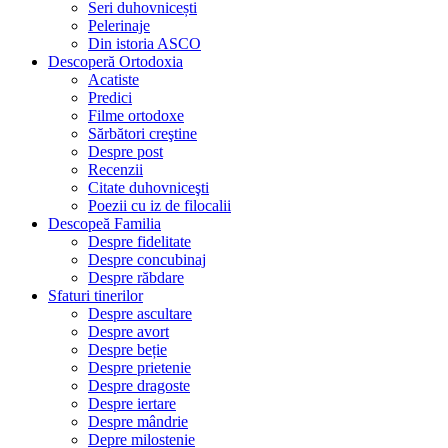
Seri duhovnicești
Pelerinaje
Din istoria ASCO
Descoperă Ortodoxia
Acatiste
Predici
Filme ortodoxe
Sărbători creştine
Despre post
Recenzii
Citate duhovniceşti
Poezii cu iz de filocalii
Descopeă Familia
Despre fidelitate
Despre concubinaj
Despre răbdare
Sfaturi tinerilor
Despre ascultare
Despre avort
Despre beție
Despre prietenie
Despre dragoste
Despre iertare
Despre mândrie
Depre milostenie