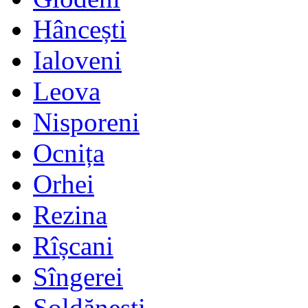
Hâncești
Ialoveni
Leova
Nisporeni
Ocnița
Orhei
Rezina
Rîșcani
Sîngerei
Șoldănești