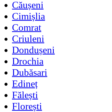
Căușeni
Cimișlia
Comrat
Criuleni
Dondușeni
Drochia
Dubăsari
Edineț
Fălești
Florești