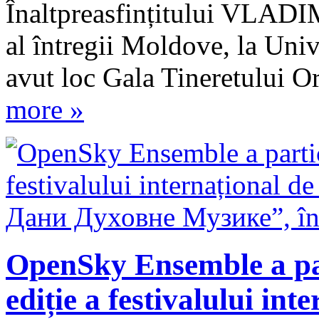
Înaltpreasfințitului VLADIM
al întregii Moldove, la Uni
avut loc Gala Tineretului O
more »
OpenSky Ensemble a par
ediție a festivalului in