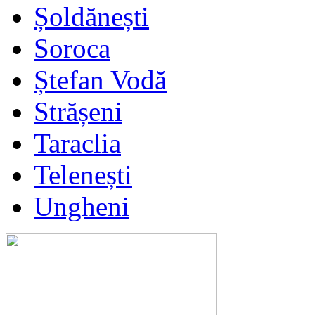
Șoldănești
Soroca
Ștefan Vodă
Strășeni
Taraclia
Telenești
Ungheni