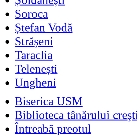
Soroca
Ștefan Vodă
Strășeni
Taraclia
Telenești
Ungheni
Biserica USM
Biblioteca tânărului creşt
Întreabă preotul