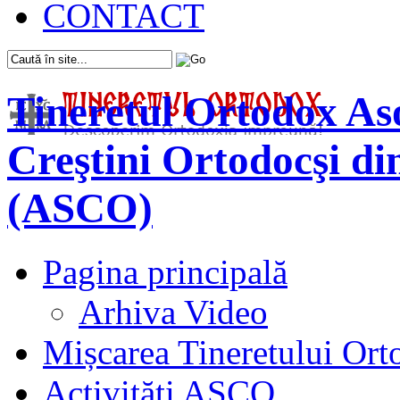
CONTACT
Tineretul Ortodox
Aso
Creştini Ortodocşi d
(ASCO)
Pagina principală
Arhiva Video
Mișcarea Tineretului Or
Activităţi ASCO