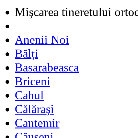
Mișcarea tineretului orto
Anenii Noi
Bălți
Basarabeasca
Briceni
Cahul
Călărași
Cantemir
Căușeni