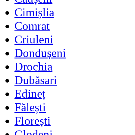
Cimișlia
Comrat
Criuleni
Dondușeni
Drochia
Dubăsari
Edineț
Fălești
Florești
Glodeni