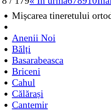
8 / 179
« În urmă
6
7
8
9
10
Îna
Mișcarea tineretului orto
Anenii Noi
Bălți
Basarabeasca
Briceni
Cahul
Călărași
Cantemir