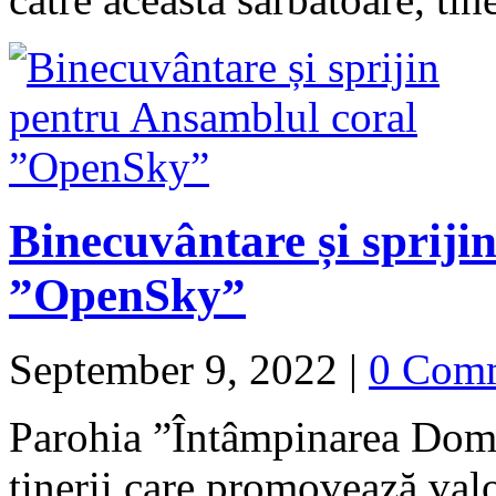
Binecuvântare și spriji
”OpenSky”
September 9, 2022
|
0 Com
Parohia ”Întâmpinarea Domn
tinerii care promovează valo