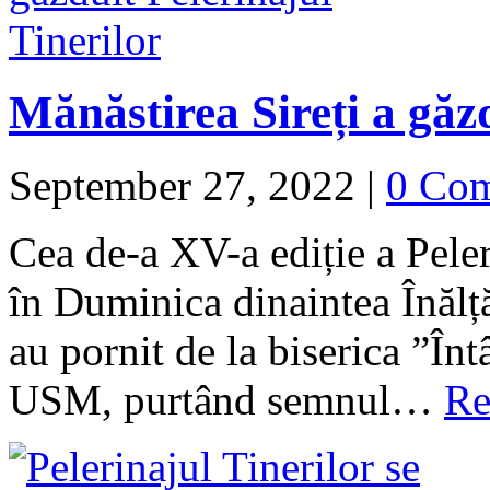
Mănăstirea Sireți a găzd
September 27, 2022
|
0 Co
Cea de-a XV-a ediție a Peler
în Duminica dinaintea Înălță
au pornit de la biserica ”Î
USM, purtând semnul…
Re