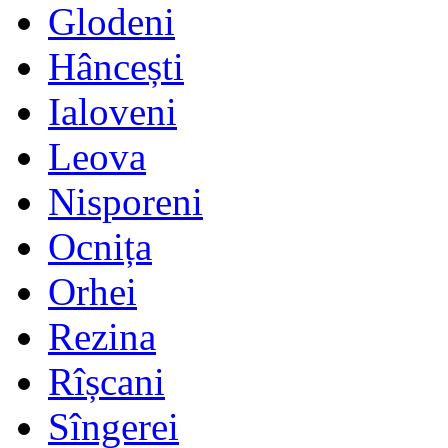
Glodeni
Hâncești
Ialoveni
Leova
Nisporeni
Ocnița
Orhei
Rezina
Rîșcani
Sîngerei