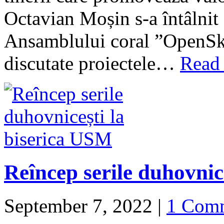
Octavian Moșin s-a întâlnit
Ansamblului coral ”OpenSky
discutate proiectele…
Read
Reîncep serile duhovnic
September 7, 2022
|
1 Com