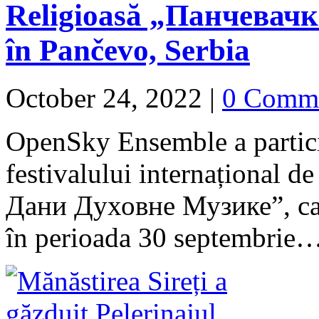
Religioasă „Панчевач
în Pančevo, Serbia
October 24, 2022
|
0 Comm
OpenSky Ensemble a particip
festivalului internațional 
Дани Духовне Музике”, care
în perioada 30 septembrie